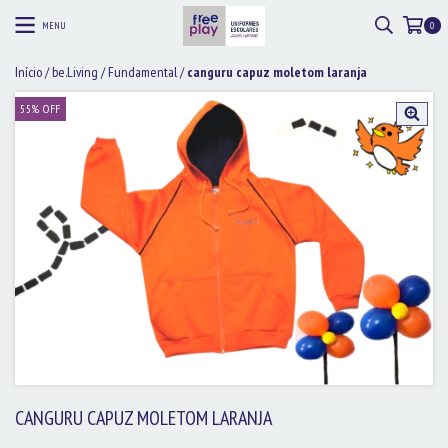
MENU
0
Início
/
be.Living
/
Fundamental
/
canguru capuz moletom laranja
55
%
OFF
CANGURU CAPUZ MOLETOM LARANJA