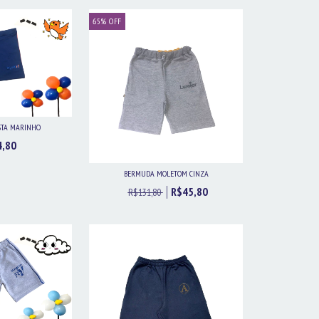
65
%
OFF
STA MARINHO
4,80
BERMUDA MOLETOM CINZA
R$45,80
R$131,80