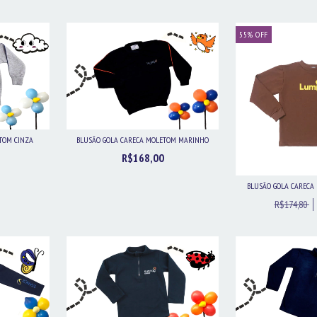
55
%
OFF
TOM CINZA
BLUSÃO GOLA CARECA MOLETOM MARINHO
R$168,00
BLUSÃO GOLA CAREC
R$174,80