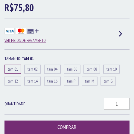
R$75,80
VER MEIOS DE PAGAMENTO
TAMANHO:
TAM 01
tam 01
tam 02
tam 04
tam 06
tam 08
tam 10
tam 12
tam 14
tam 16
tam P
tam M
tam G
QUANTIDADE