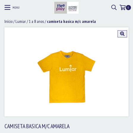
MENU
0
Início
/
Lumiar
/
1 a 8 anos
/
camiseta basica m/c amarela
CAMISETA BASICA M/C AMARELA