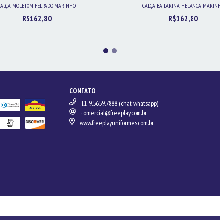
CALÇA MOLETOM FELPADO MARINHO
CALÇA BAILARINA HELANCA MARIN
R$162,80
R$162,80
CONTATO
11-9.5659.7888 (chat whatsapp)
comercial@freeplay.com.br
www.freeplayuniformes.com.br