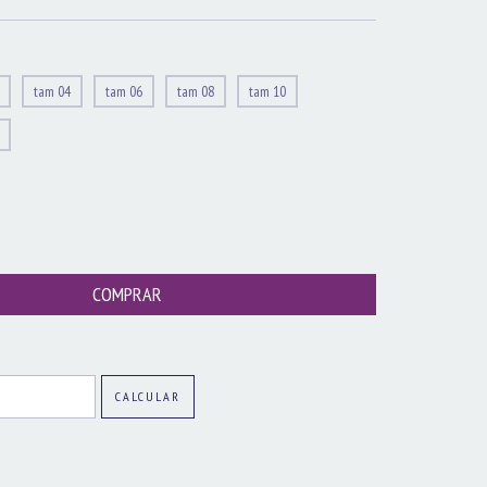
tam 04
tam 06
tam 08
tam 10
ALTERAR CEP
CALCULAR