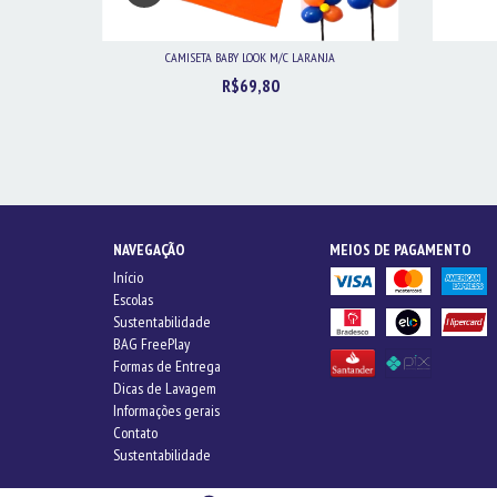
O
CAMISETA BABY LOOK M/C LARANJA
R$69,80
NAVEGAÇÃO
MEIOS DE PAGAMENTO
Início
Escolas
Sustentabilidade
BAG FreePlay
Formas de Entrega
Dicas de Lavagem
Informações gerais
Contato
Sustentabilidade