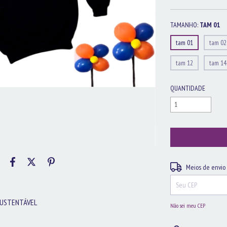
TAMANHO:
TAM 01
tam 01
tam 02
tam 12
tam 14
QUANTIDADE
Entregas para o CEP:
Meios de envio
 SUSTENTÁVEL
Não sei meu CEP