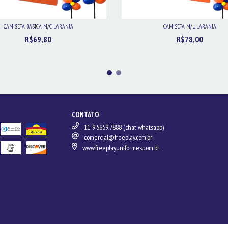
CAMISETA BASICA M/C LARANJA
CAMISETA M/L LARANJA
R$69,80
R$78,00
CONTATO
11-9.5659.7888 (chat whatsapp)
comercial@freeplay.com.br
www.freeplayuniformes.com.br